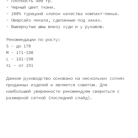
- Плотность 400 гр.
- Черный цвет ткани.
- 100% турецкий хлопок качества компакт-пенье.
- Оверсайз лекала, сделанные под заказ.
- Вывернутые швы внизу худи и у рукавов.
Рекомендации по росту:
S - до 170
M - 171-180
L - 181-190
XL - от 191
Данное руководство основано на нескольких сотнях
проданных изделий и является советом. Для
наибольшей уверенности рекомендуем свериться с
размерной сеткой (последний слайд).