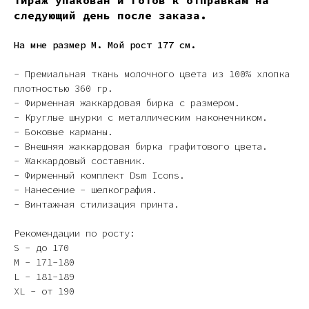
Тираж упакован и готов к отправкам на
следующий день после заказа.
На мне размер M. Мой рост 177 см.
- Премиальная ткань молочного цвета из 100% хлопка
плотностью 360 гр.
- Фирменная жаккардовая бирка с размером.
- Круглые шнурки с металлическим наконечником.
- Боковые карманы.
- Внешняя жаккардовая бирка графитового цвета.
- Жаккардовый составник.
- Фирменный комплект Dsm Icons.
- Нанесение - шелкография.
- Винтажная стилизация принта.
Рекомендации по росту:
S - до 170
M - 171-180
L - 181-189
XL - от 190