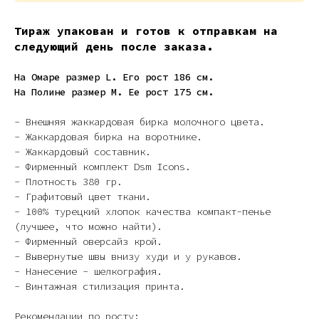
Тираж упакован и готов к отправкам на
следующий день после заказа.
На Омаре размер L. Его рост 186 см.
На Полине размер M. Ее рост 175 см.
- Внешняя жаккардовая бирка молочного цвета.
- Жаккардовая бирка на воротнике.
-
Жаккардовый составник.
- Фирменный комплект Dsm Icons.
- Плотность 380 гр.
- Графитовый цвет ткани.
- 100% турецкий хлопок качества компакт-пенье
(лучшее, что можно найти).
- Фирменный оверсайз крой.
- Вывернутые швы внизу худи и у рукавов.
- Нанесение - шелкография.
- Винтажная стилизация принта.
Рекомендации по росту: