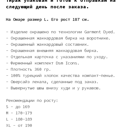
Тираж упакован и готов к отправкам на
следующий день после заказа.
На Омаре размер L. Его рост 187 см.
- Изделие окрашено по технологии Garment Dyed.
- Окрашенная жаккардовая бирка на воротнике.
- Окрашенный жаккардовый составник.
- Окрашенная внешняя жаккардовая бирка.
- Отдельная карточка с указаниями по уходу.
- Фирменный комплект Dsm Icons.
- Плотность 360 гр.
- 100% турецкий хлопок качества компакт-пенье.
- Оверсайз лекала, сделанные под заказ.
- Вывернутые швы внизу худи и у рукавов.
Рекомендации по росту:
S - до 169
M - 170-179
L - 180-189
XL - от 190