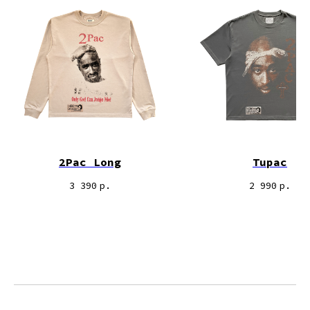
2Pac Long
Tupac
3 390
р.
2 990
р.