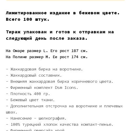
Лимитированное издание в бежевом цвете.
Всего 100 штук.
Тираж упакован и готов к отправкам на
следующий день после заказа.
На Омаре размер L. Его рост 187 см.
На Полине размер M. Ее рост 174 см.
- Жаккардовая бирка на воротнике.
- Жаккардовый составник.
- Внешняя жаккардовая бирка коричневого цвета.
- Фирменный комплект Dsm Icons.
- Плотность 400 гр.
- Бежевый цвет ткани.
- Дополнительная отстрочка на воротнике и плечевых
швах.
- Нанесение - шелкография.
- 100% турецкий хлопок качества компакт-пенье.
- Фирменный оверсайз крой.