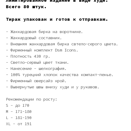
Лимитированное издание в виде худи.
Всего 80 штук.
Тираж упакован и готов к отправкам.
- Жаккардовая бирка на воротнике.
- Жаккардовый составник.
- Внешняя жаккардовая бирка свтело-серого цвета.
- Фирменный комплект Dsm Icons.
- Плотность 430 гр.
- Светло-сервый цвет ткани.
- Нанесение - шелкография.
- 100% турецкий хлопок качества компакт-пенье.
- Фирменный оверсайз крой.
- Вывернутые швы внизу худи и у рукавов.
Рекомендации по росту:
S - до 170
M - 171-180
L - 181-190
XL - от 191