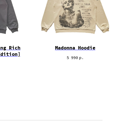
ing Rich
Madonna Hoodie
Edition]
5 990
р.