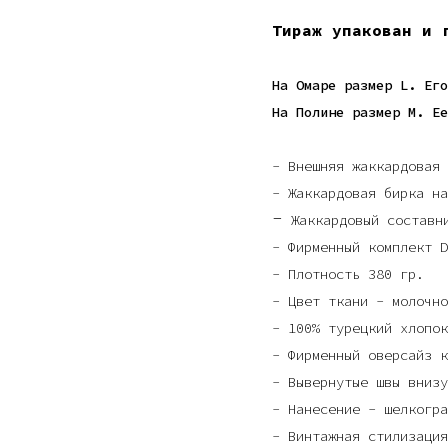
Тираж упакован и 
На Омаре размер L. Его
На Полине размер M. Ее
- Внешняя жаккардовая 
- Жаккардовая бирка на
-
Жаккардовый составн
- Фирменный комплект D
- Плотность 380 гр.
- Цвет ткани - молочно
- 100% турецкий хлопок
- Фирменный оверсайз к
- Вывернутые швы внизу
- Нанесение - шелкогра
- Винтажная стилизация