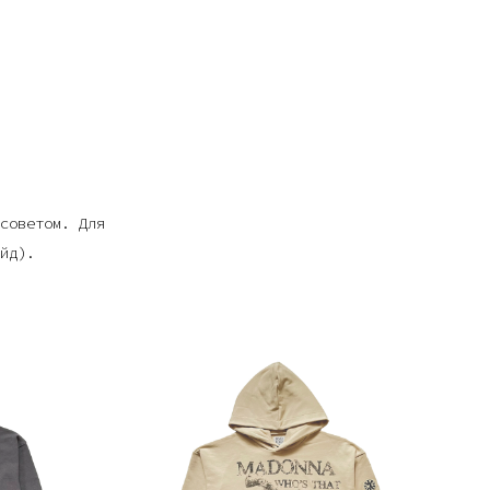
советом. Для
йд).