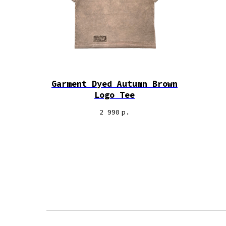
Garment Dyed Autumn Brown
Logo Tee
2 990
р.