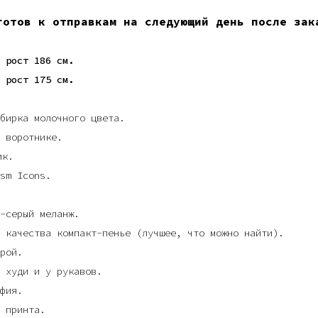
готов к отправкам на следующий день после зак
 рост 186 см.
 рост 175 см.
бирка молочного цвета.
 воротнике.
ик.
sm Icons.
-серый меланж.
 качества компакт-пенье (лучшее, что можно найти).
рой.
 худи и у рукавов.
фия.
 принта.