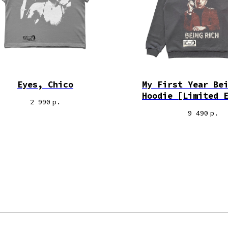
Eyes, Chico
My First Year Be
Hoodie [Limited 
2 990
р.
9 490
р.