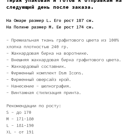
Тираж упакован и готов к отправкам на
следующий день после заказа.
На Омаре размер L. Его рост 187 см.
На Полине размер M. Ее рост 174 см.
- Премиальная ткань графитового цвета из 100%
хлопка плотностью 240 гр.
- Жаккардовая бирка на воротнике.
- Внешняя жаккардовая бирка графитового цвета.
- Жаккардовый составник.
- Фирменный комплект Dsm Icons.
- Фирменный оверсайз крой.
- Нанесение - шелкография.
- Винтажная стилизация принта.
Рекомендации по росту:
S - до 170
M - 171-180
L - 181-190
XL - от 191