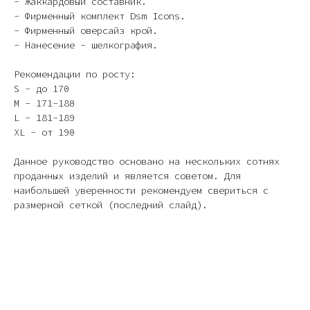
- Жаккардовый составник.
- Фирменный комплект Dsm Icons.
- Фирменный оверсайз крой.
- Нанесение - шелкография.
Рекомендации по росту:
S - до 170
M - 171-180
L - 181-189
XL - от 190
Данное руководство основано на нескольких сотнях
проданных изделий и является советом. Для
наибольшей уверенности рекомендуем свериться с
размерной сеткой (последний слайд).