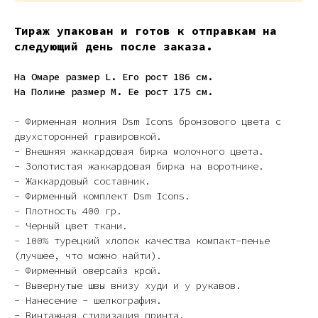
Тираж упакован и готов к отправкам на
следующий день после заказа.
На Омаре размер L. Его рост 186 см.
На Полине размер M. Ее рост 175 см.
- Фирменная молния Dsm Icons бронзового цвета с
двухсторонней гравировкой.
- Внешняя жаккардовая бирка молочного цвета.
- Золотистая жаккардовая бирка на воротнике.
-
Жаккардовый составник.
- Фирменный комплект Dsm Icons.
- Плотность 400 гр.
- Черный цвет ткани.
- 100% турецкий хлопок качества компакт-пенье
(лучшее, что можно найти).
- Фирменный оверсайз крой.
- Вывернутые швы внизу худи и у рукавов.
- Нанесение - шелкография.
- Винтажная стилизация принта.