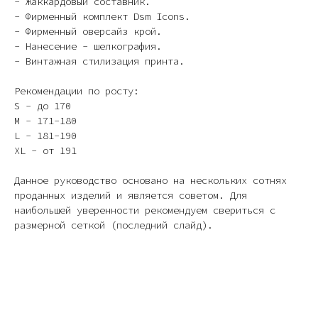
- Жаккардовый составник.
- Фирменный комплект Dsm Icons.
- Фирменный оверсайз крой.
- Нанесение - шелкография.
- Винтажная стилизация принта.
Рекомендации по росту:
S - до 170
M - 171-180
L - 181-190
XL - от 191
Данное руководство основано на нескольких сотнях
проданных изделий и является советом. Для
наибольшей уверенности рекомендуем свериться с
размерной сеткой (последний слайд).