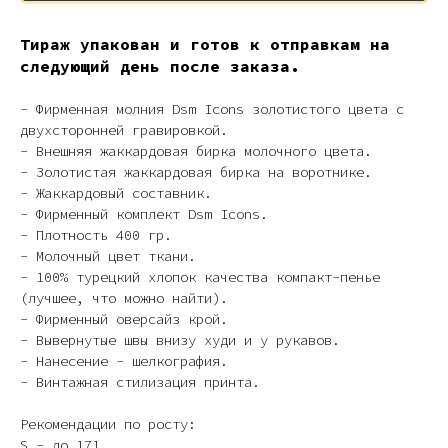
Тираж упакован и готов к отправкам на
следующий день после заказа.
- Фирменная молния Dsm Icons золотистого цвета с
двухсторонней гравировкой.
- Внешняя жаккардовая бирка молочного цвета.
- Золотистая жаккардовая бирка на воротнике.
-
Жаккардовый составник.
- Фирменный комплект Dsm Icons.
- Плотность 400 гр.
- Молочный цвет ткани.
- 100% турецкий хлопок качества компакт-пенье
(лучшее, что можно найти).
- Фирменный оверсайз крой.
- Вывернутые швы внизу худи и у рукавов.
- Нанесение - шелкография.
- Винтажная стилизация принта.
Рекомендации по росту:
S - до 171