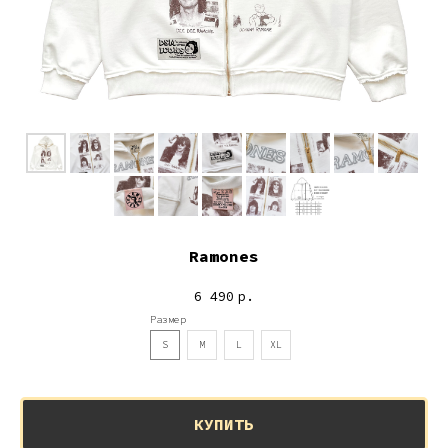
Ramones
6 490
р.
Размер
S
M
L
XL
КУПИТЬ