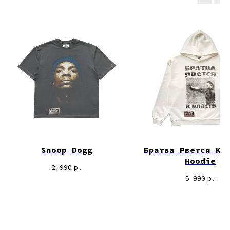
Snoop Dogg
Братва Рвется К 
Hoodie
2 990
р.
5 990
р.